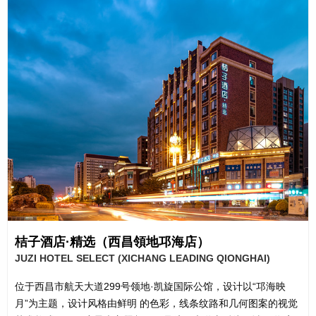
桔⼦酒店·精选（西昌領地邛海店）
JUZI HOTEL SELECT (XICHANG LEADING QIONGHAI)
位于西昌市航天⼤道299号领地·凯旋国际公馆，设计以“邛海映
⽉”为主题，设计⻛格由鲜明 的⾊彩，线条纹路和⼏何图案的视觉